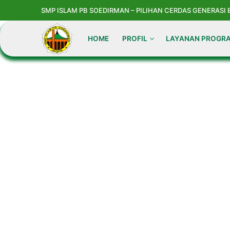
Skip
SMP ISLAM PB SOEDIRMAN – PILIHAN CERDAS GENERASI
to
content
HOME
PROFIL
LAYANAN PROGR