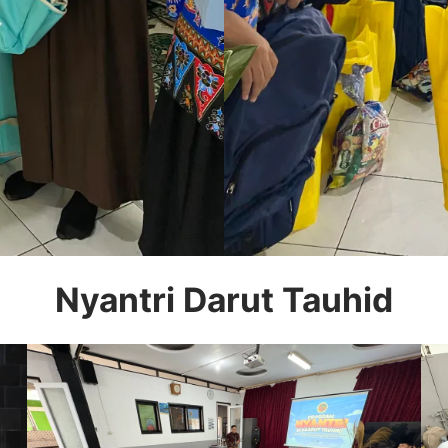
Nyantri Darut Tauhid